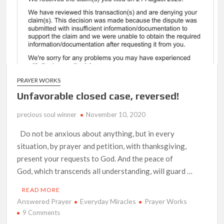
Ang Pamilya Ko Sa Langit
Nakita Ko Ang Mga Kaibigan Ko Sa Impyerno
Hinanap Ko Si Hesus Sa Langit At Nagulat Ako Sa Nakita Ko
PRAYER WORKS
Unfavorable closed case, reversed!
precious soul winner
November 10, 2020
Do not be anxious about anything, but in every
situation, by prayer and petition, with thanksgiving,
present your requests to God. And the peace of
God, which transcends all understanding, will guard …
READ MORE
Answered Prayer
Everyday Miracles
Prayer Works
on
9 Comments
Unfavorable