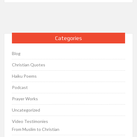
closed
case,
reversed!
Categories
Blog
Christian Quotes
Haiku Poems
Podcast
Prayer Works
Uncategorized
Video Testimonies
From Muslim to Christian